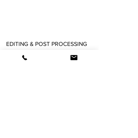
EDITING & POST PROCESSING
Die Nachbearbeitung deiner Fotos
ist in meinem signifikanten Stil.
Die Bereitstellung der Fotos via
Onlinegalerie dient deiner Sichtung
aller Bilder.
Gemeinsam wählen wir deine
Signature Portraits plus weitere
Bilder an meinem Rechner aus,
wenn du im Umkreis bist. Ansonsten
schauen wir in einem VideoCall
gemeinsam durch die Fotos.
20 Bilddateien sind im Shooting